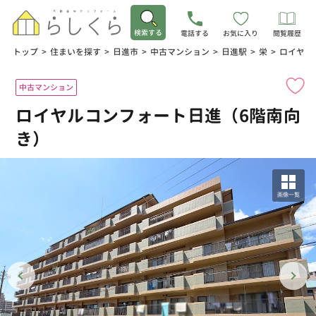
検索する
電話する
お気に入り
閲覧履歴
トップ
>
住まいを探す
>
日進市
>
中古マンション
>
日進駅
>
栄
>
ロイヤル
中古マンション
ロイヤルコンフォート日進（6階南向
き）