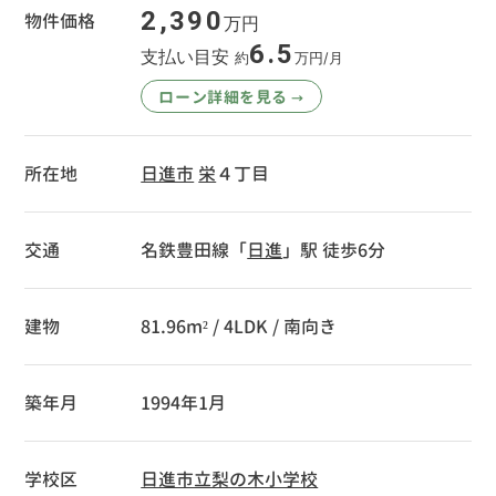
2,390
物件価格
万円
6.5
支払い目安
約
万円/月
ローン詳細を見る
→
所在地
日進市
栄
４丁目
交通
名鉄豊田線「
日進
」駅 徒歩6分
建物
81.96m² / 4LDK / 南向き
築年月
1994年1月
学校区
日進市立梨の木小学校