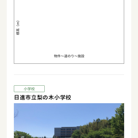
標高（m）
物件〜道のり〜施設
小学校
日進市立梨の木小学校