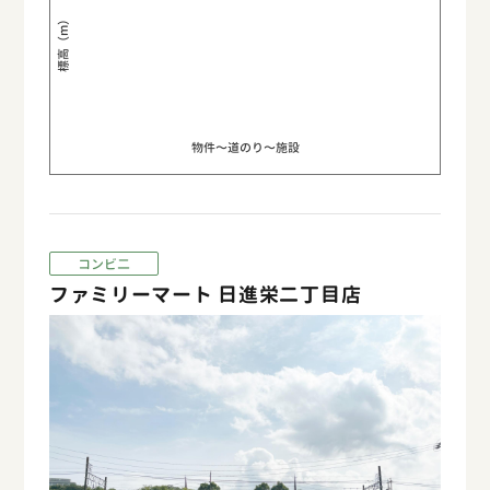
標高（m）
物件〜道のり〜施設
コンビ二
ファミリーマート 日進栄二丁目店