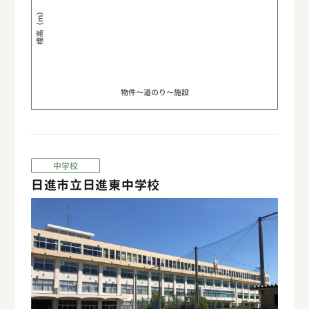
標高（m）
物件〜道のり〜施設
中学校
日進市立日進東中学校