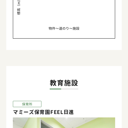
標高（m）
物件〜道のり〜施設
教育施設
保育所
マミーズ保育園FEEL日進