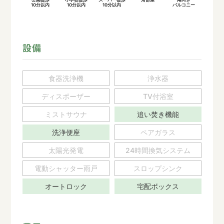
10分以内
10分以内
10分以内
バルコニー
設備
食器洗浄機
浄水器
ディスポーザー
TV付浴室
ミストサウナ
追い焚き機能
洗浄便座
ペアガラス
太陽光発電
24時間換気システム
電動シャッター雨戸
スロップシンク
オートロック
宅配ボックス