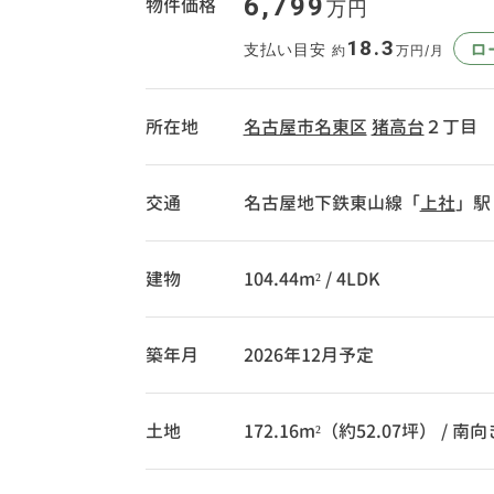
6,799
物件価格
万円
18.3
ロ
支払い目安
約
万円/月
所在地
名古屋市名東区
猪高台
２丁目
交通
名古屋地下鉄東山線「
上社
」駅
建物
104.44m² / 4LDK
築年月
2026年12月予定
土地
172.16m²（約52.07坪） / 南向