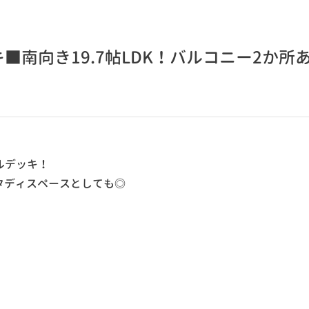
■南向き19.7帖LDK！バルコニー2か所
ルデッキ！
タディスペースとしても◎