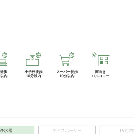
徒歩
小学校徒歩
スーパー徒歩
南向き
分以内
10分以内
10分以内
バルコニー
浄水器
ディスポーザー
TV付浴