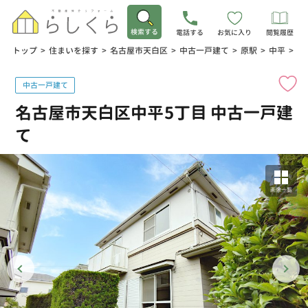
検索する
電話する
お気に入り
閲覧履歴
トップ
>
住まいを探す
>
名古屋市天白区
>
中古一戸建て
>
原駅
>
中平
>
名
中古一戸建て
名古屋市天白区中平5丁目 中古一戸建
て