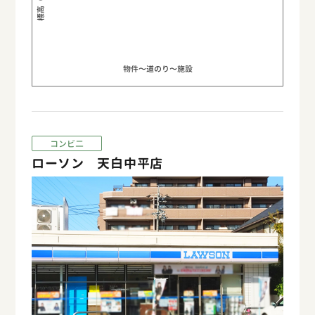
標高（m）
物件〜道のり〜施設
コンビ二
ローソン 天白中平店