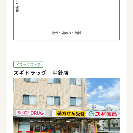
標高（m）
物件〜道のり〜施設
ドラックストア
スギドラッグ 平針店