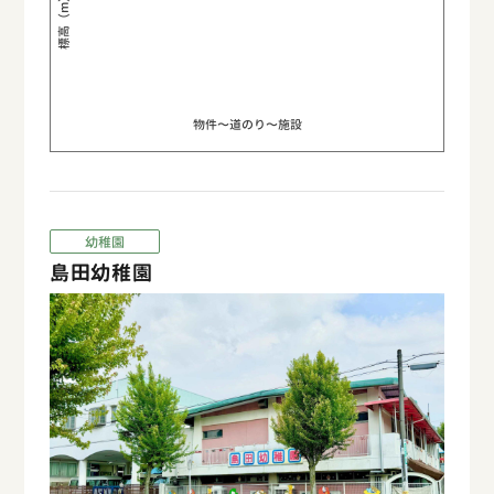
標高（m）
物件〜道のり〜施設
幼稚園
島田幼稚園