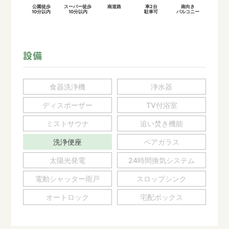
公園徒歩
スーパー徒歩
南道路
車2台
南向き
10分以内
10分以内
駐車可
バルコニー
設備
食器洗浄機
浄水器
ディスポーザー
TV付浴室
ミストサウナ
追い焚き機能
洗浄便座
ペアガラス
太陽光発電
24時間換気システム
電動シャッター雨戸
スロップシンク
オートロック
宅配ボックス