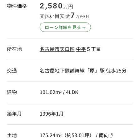
2,580
物件価格
万円
7
支払い目安
約
万円/月
ローン詳細を見る
→
所在地
名古屋市天白区
中平
５丁目
交通
名古屋地下鉄鶴舞線「
原
」駅 徒歩25分
建物
101.02m² / 4LDK
築年月
1996年1月
土地
175.24m²（約53.01坪） / 南向き