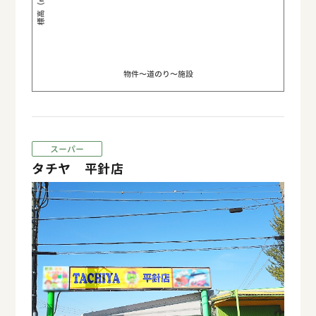
標高（m）
物件〜道のり〜施設
スーパー
タチヤ 平針店