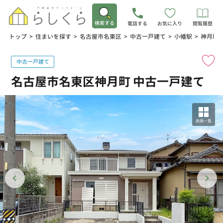
検索する
電話する
お気に入り
閲覧履歴
トップ
>
住まいを探す
>
名古屋市名東区
>
中古一戸建て
>
小幡駅
>
神月町
中古一戸建て
名古屋市名東区神月町 中古一戸建て