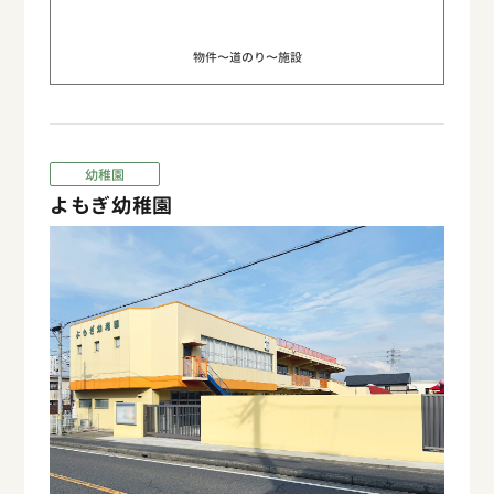
物件〜道のり〜施設
幼稚園
よもぎ幼稚園