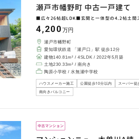
瀬戸市幡野町 中古一戸建て
■広々26帖超LDK■玄関と一体型の4.2帖土
4,200
万円
瀬戸市幡野町
愛知環状鉄道 「瀬戸口」駅 徒歩12分
建物140.81m² / 4SLDK / 2022年5月築
土地230.33m² / 南向き
陶原小学校 / 水無瀬中学校
ハウスメーカー施工
公園徒歩10分以内
スーパー徒
南向きバルコニー
中古マンション