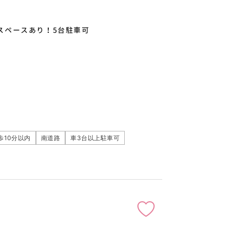
間スペースあり！5台駐車可
歩10分以内
南道路
車3台以上駐車可