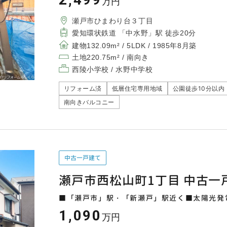
万円
瀬戸市ひまわり台３丁目
愛知環状鉄道 「中水野」駅 徒歩20分
建物132.09m² / 5LDK / 1985年8月築
土地220.75m² / 南向き
西陵小学校 / 水野中学校
リフォーム済
低層住宅専用地域
公園徒歩10分以内
南向きバルコニー
中古一戸建て
瀬戸市西松山町1丁目 中古一
■「瀬戸市」駅・「新瀬戸」駅近く■太陽光発
1,090
万円