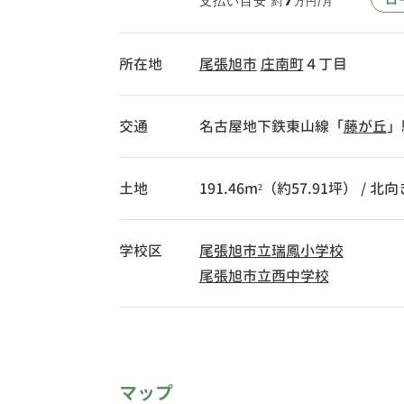
支払い目安
約
万円/月
所在地
尾張旭市
庄南町
４丁目
交通
名古屋地下鉄東山線「
藤が丘
」
土地
191.46m²（約57.91坪） / 北向
学校区
尾張旭市立瑞鳳小学校
尾張旭市立西中学校
マップ