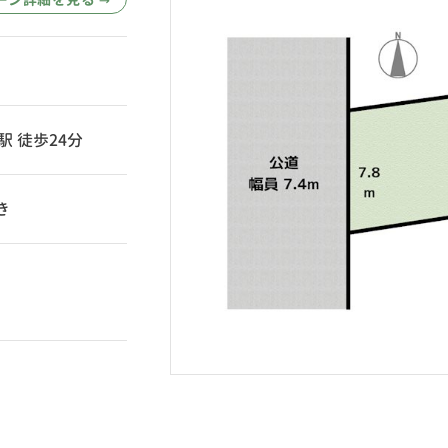
→
駅 徒歩24分
き