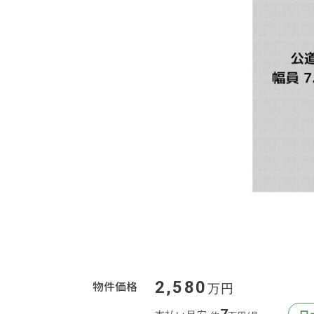
2,580
物件価格
万円
7
ロ