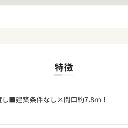
特徴
し■建築条件なし×間口約7.8ｍ！