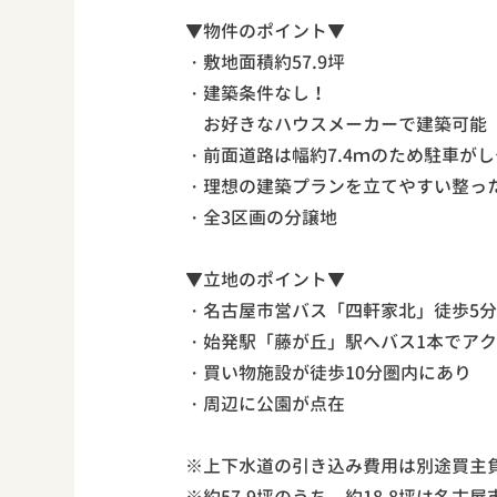
▼物件のポイント▼
・敷地面積約57.9坪
・建築条件なし！
お好きなハウスメーカーで建築可能
・前面道路は幅約7.4ｍのため駐車が
・理想の建築プランを立てやすい整っ
・全3区画の分譲地
▼立地のポイント▼
・名古屋市営バス「四軒家北」徒歩5
・始発駅「藤が丘」駅へバス1本でア
・買い物施設が徒歩10分圏内にあり
・周辺に公園が点在
※上下水道の引き込み費用は別途買主
※約57.9坪のうち、約18.8坪は名