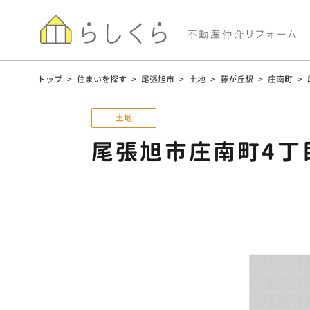
トップ
>
住まいを探す
>
尾張旭市
>
土地
>
藤が丘駅
>
庄南町
>
土地
尾張旭市庄南町4丁目