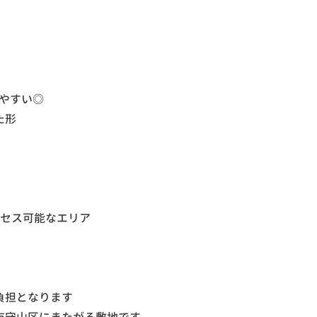
しやすい◎
た形
分
クセス可能なエリア
負担となります
古屋市守山区にまたがる敷地です