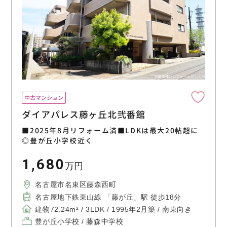
中古マンション
ダイアパレス藤ヶ丘北弐番館
■2025年8月リフォーム済■LDKは最大20帖超に
◎豊が丘小学校近く
1,680
万円
名古屋市名東区藤森西町
名古屋地下鉄東山線 「藤が丘」駅 徒歩18分
建物72.24m² / 3LDK / 1995年2月築 / 南東向き
豊が丘小学校 / 藤森中学校