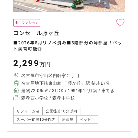
中古マンション
コンセール藤ヶ丘
■2026年6月リノベ済み■5階部分の角部屋！ペッ
ト飼育可能◎
2,299
万円
名古屋市守山区四軒家２丁目
名古屋地下鉄東山線 「藤が丘」駅 徒歩17分
建物72.09m² / 3LDK / 1991年12月築 / 東向き
森孝西小学校 / 森孝中学校
リフォーム済
公園徒歩10分以内
スーパー徒歩10分以内
角部屋
ペット可