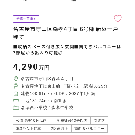
新築一戸建て
名古屋市守山区森孝4丁目 6号棟 新築一戸
建て
■収納スペース付き広々玄関■南向きバルコニーは
2部屋から出入り可能◎
4,290
万円
名古屋市守山区森孝４丁目
名古屋地下鉄東山線 「藤が丘」駅 徒歩25分
建物100.61m² / 4LDK / 2027年1月築
土地131.74m² / 南向き
森孝西小学校 / 森孝中学校
公園徒歩10分以内
小学校徒歩10分以内
南道路
車3台以上駐車可
2区画以上
南向きバルコニー