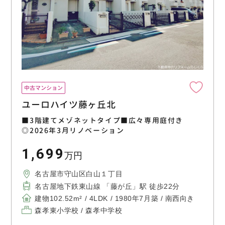
中古マンション
ユーロハイツ藤ヶ丘北
■3階建てメゾネットタイプ■広々専用庭付き
◎2026年3月リノベーション
1,699
万円
名古屋市守山区白山１丁目
名古屋地下鉄東山線 「藤が丘」駅 徒歩22分
建物102.52m² / 4LDK / 1980年7月築 / 南西向き
森孝東小学校 / 森孝中学校