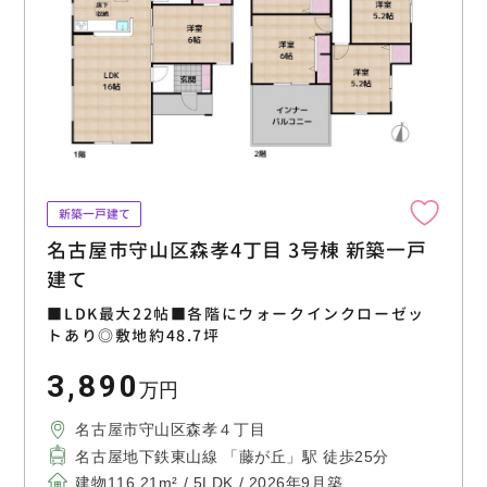
新築一戸建て
名古屋市守山区森孝4丁目 3号棟 新築一戸
建て
■LDK最大22帖■各階にウォークインクローゼッ
トあり◎敷地約48.7坪
3,890
万円
名古屋市守山区森孝４丁目
名古屋地下鉄東山線 「藤が丘」駅 徒歩25分
建物116.21m² / 5LDK / 2026年9月築