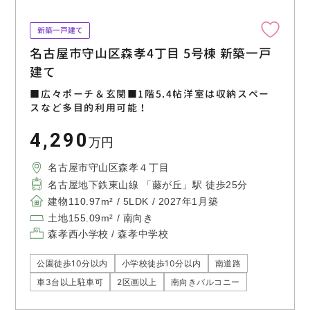
新築一戸建て
名古屋市守山区森孝4丁目 5号棟 新築一戸
建て
■広々ポーチ＆玄関■1階5.4帖洋室は収納スペー
スなど多目的利用可能！
4,290
万円
名古屋市守山区森孝４丁目
名古屋地下鉄東山線 「藤が丘」駅 徒歩25分
建物110.97m² / 5LDK / 2027年1月築
土地155.09m² / 南向き
森孝西小学校 / 森孝中学校
公園徒歩10分以内
小学校徒歩10分以内
南道路
車3台以上駐車可
2区画以上
南向きバルコニー