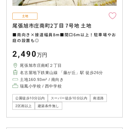
土地
尾張旭市庄南町2丁目 7号地 土地
■南向き×接道幅員8m■間口6m以上！駐車場やお
庭の設置も◎
2,490
万円
尾張旭市庄南町２丁目
名古屋地下鉄東山線 「藤が丘」駅 徒歩26分
土地160.93m² / 南向き
瑞鳳小学校 / 西中学校
公園徒歩10分以内
スーパー徒歩10分以内
南道路
2区画以上
建築条件無し