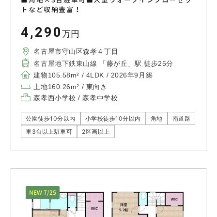
トなど収納豊富！
4,290
万円
名古屋市守山区森孝４丁目
名古屋地下鉄東山線 「藤が丘」駅 徒歩25分
建物105.58m² / 4LDK / 2026年9月築
土地160.26m² / 東向き
森孝西小学校 / 森孝中学校
公園徒歩10分以内
小学校徒歩10分以内
角地
南道路
車3台以上駐車可
2区画以上
NEW 7/25