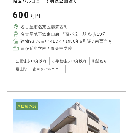
幅広バルコニー！明徳公園近く
600
万円
名古屋市名東区藤森西町
名古屋地下鉄東山線 「藤が丘」駅 徒歩19分
建物93.76m² / 4LDK / 1980年5月築 / 南西向き
豊が丘小学校 / 藤森中学校
公園徒歩10分以内
小学校徒歩10分以内
眺望あり
最上階
南向きバルコニー
新価格 7/26