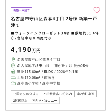
新築一戸建て
名古屋市守山区森孝4丁目 2号棟 新築一戸
建て
■ウォークインクローゼット3か所■敷地約51.4坪
◎2台駐車可＆南庭付き
4,190
万円
名古屋市守山区森孝４丁目
名古屋地下鉄東山線 「藤が丘」駅 徒歩25分
建物115.60m² / 5LDK / 2026年9月築
土地170.08m² / 南向き
森孝西小学校 / 森孝中学校
公園徒歩10分以内
小学校徒歩10分以内
車2台駐車可
2区画以上
南向きバルコニー