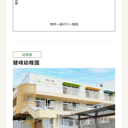
物件〜道のり〜施設
幼稚園
健峰幼稚園