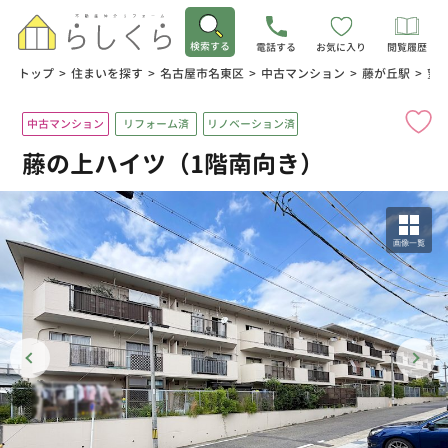
検索する
電話する
お気に入り
閲覧履歴
トップ
>
住まいを探す
>
名古屋市名東区
>
中古マンション
>
藤が丘駅
>
望
中古マンション
リフォーム済
リノベーション済
藤の上ハイツ（1階南向き）