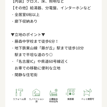
【内装】クロス、床、照明など
【その他】給湯器、分電盤、インターホンなど
・全居室6帖以上
・廊下収納あり
▼立地のポイント▼
・藤森中学校まで徒歩6分！
・地下鉄東山線「藤が丘」駅まで徒歩10分
駅まで平坦な道のり◎
・「名古屋IC」や県道60号線近く
お車での移動に便利な立地
・閑静な住宅街
リフォーム済
リノベーション
公園徒歩
角部屋
ペット飼育可
済
10分以内