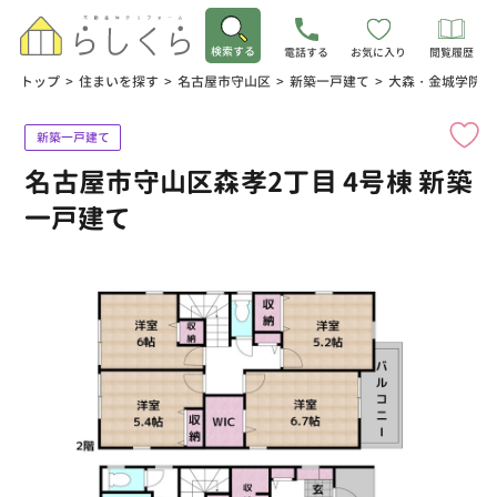
検索する
電話する
お気に入り
閲覧履歴
トップ
>
住まいを探す
>
名古屋市守山区
>
新築一戸建て
>
大森・金城学院前
新築一戸建て
名古屋市守山区森孝2丁目 4号棟 新築
一戸建て