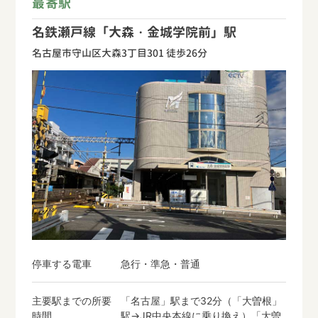
最寄駅
名鉄瀬戸線「大森・金城学院前」駅
名古屋市守山区大森3丁目301 徒歩26分
停車する電車
急行・準急・普通
主要駅までの所要
「名古屋」駅まで32分（「大曽根」
時間
駅→JR中央本線に乗り換え）「大曽