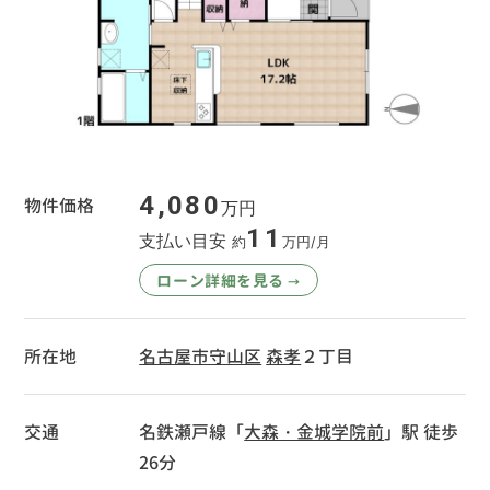
4,080
物件価格
万円
11
支払い目安
約
万円/月
ローン詳細を見る
→
所在地
名古屋市守山区
森孝
２丁目
交通
名鉄瀬戸線「
大森・金城学院前
」駅 徒歩
26分