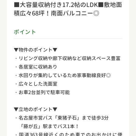
■大容量収納付き17.2帖のLDK■敷地面
積広々68坪！南面バルコニー◎
ポイント
▼物件のポイント▼
・リビング収納や廊下収納など収納スペース豊富
・各居室に収納あり
・水回りが集約しているため家事動線良好◎
・広々とした洗面室
・お車2台並列で駐車可能
▼立地のポイント▼
・名古屋市営バス「東猪子石」まで徒歩3分
「藤が丘」駅までバス1本！
・国道363号線近くのため車でのお出かけに便