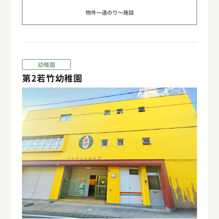
物件〜道のり〜施設
幼稚園
第2若竹幼稚園