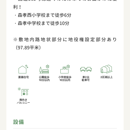
利！
・森孝西小学校まで徒歩6分
・森孝中学校まで徒歩10分
※敷地内路地状部分に地役権設定部分あり
（97.89平米）
新築住宅
公園徒歩
小学校徒歩
車2台
2区画以上
10分以内
10分以内
駐車可
南向き
バルコニー
設備