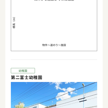
標高（m）
物件〜道のり〜施設
幼稚園
第二富士幼稚園