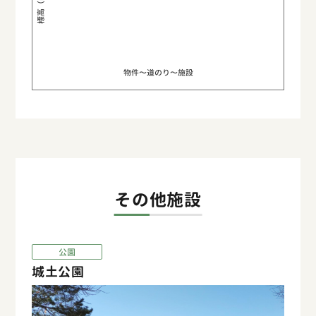
標高（m）
物件〜道のり〜施設
その他施設
公園
城土公園