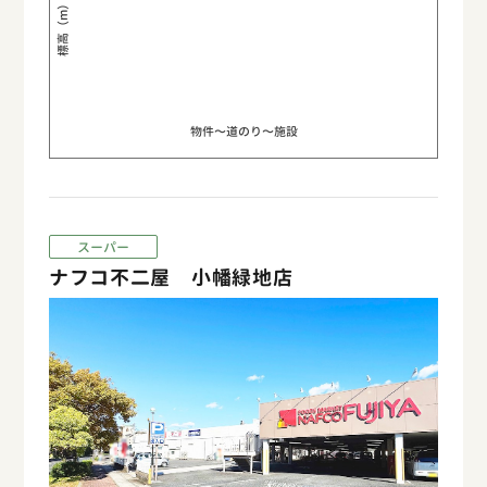
標高（m）
物件〜道のり〜施設
スーパー
ナフコ不二屋 小幡緑地店