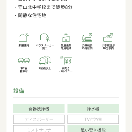
・守山北中学校まで徒歩8分
・閑静な住宅地
新築住宅
ハウスメーカー
低層住居
公園徒歩
小学校徒歩
施工
専用地域
10分以内
10分以内
車2台
2区画以上
南向き
駐車可
バルコニー
設備
食器洗浄機
浄水器
ディスポーザー
TV付浴室
ミストサウナ
追い焚き機能