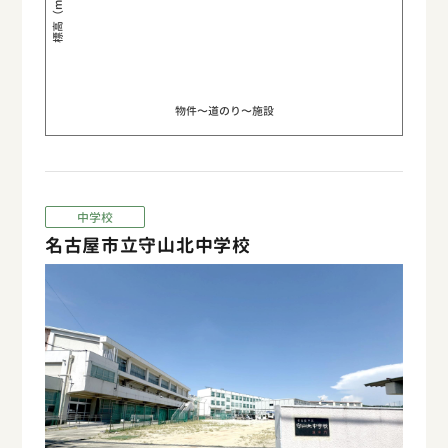
標高（m）
物件〜道のり〜施設
中学校
名古屋市立守山北中学校