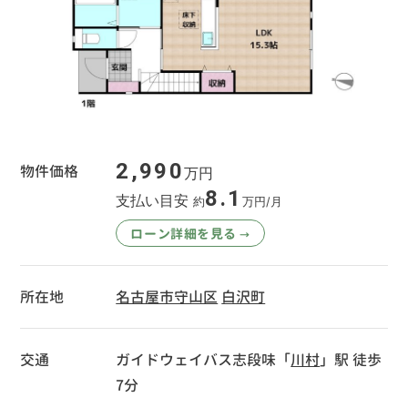
2,990
物件価格
万円
8.1
支払い目安
約
万円/月
ローン詳細を見る
→
所在地
名古屋市守山区
白沢町
交通
ガイドウェイバス志段味「
川村
」駅 徒歩
7分