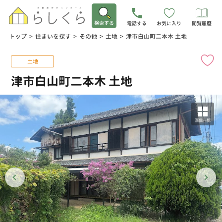
検索する
電話する
お気に入り
閲覧履歴
トップ
>
住まいを探す
>
その他
>
土地
>
津市白山町二本木 土地
土地
津市白山町二本木 土地