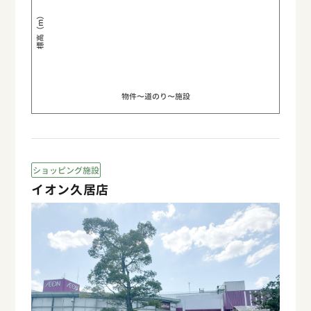
標高（m）
物件〜道のり〜施設
ショッピング施設
イオン久居店