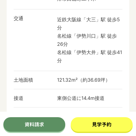
交通
近鉄大阪線「大三」駅 徒歩5
分
名松線「伊勢川口」駅 徒歩
26分
名松線「伊勢大井」駅 徒歩41
分
土地面積
121.32m²（約36.69坪）
接道
東側公道に14.4m接道
セットバック
不要
資料請求
見学予約
私道負担
無