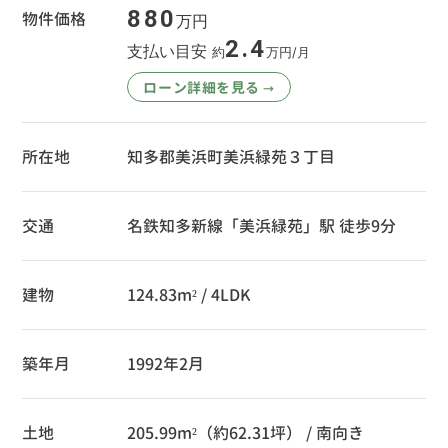
880
物件価格
万円
2.4
支払い目安
約
万円/月
ローン詳細を見る
→
所在地
知多郡美浜町美浜緑苑３丁目
交通
名鉄知多新線「美浜緑苑」駅 徒歩9分
建物
124.83m² / 4LDK
築年月
1992年2月
土地
205.99m²（約62.31坪） / 南向き