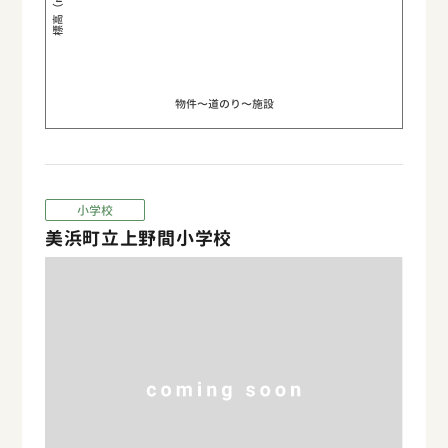
標高（m）
物件〜道のり〜施設
小学校
美浜町立上野間小学校