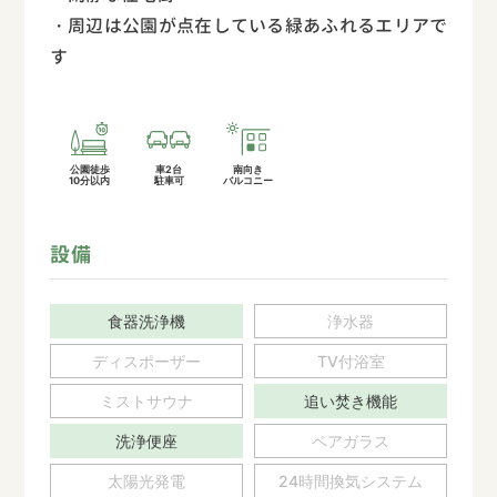
・周辺は公園が点在している緑あふれるエリアで
す
公園徒歩
車2台
南向き
10分以内
駐車可
バルコニー
設備
食器洗浄機
浄水器
ディスポーザー
TV付浴室
ミストサウナ
追い焚き機能
洗浄便座
ペアガラス
太陽光発電
24時間換気システム