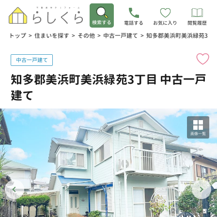
検索する
電話する
お気に入り
閲覧履歴
トップ
>
住まいを探す
>
その他
>
中古一戸建て
>
知多郡美浜町美浜緑苑3丁
中古一戸建て
知多郡美浜町美浜緑苑3丁目 中古一戸
建て