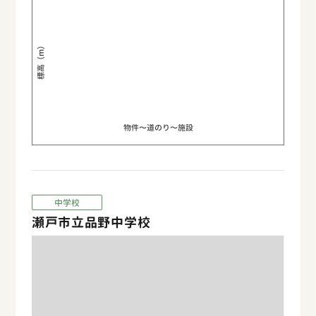
標高（m）
物件〜道のり〜施設
中学校
瀬戸市立品野中学校