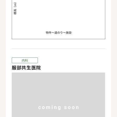
標高（m）
物件〜道のり〜施設
内科
服部共生医院