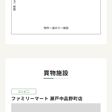
標高（m）
物件〜道のり〜施設
買物施設
コンビ二
ファミリーマート 瀬戸中品野町店