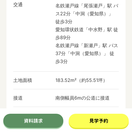
交通
名鉄瀬戸線「尾張瀬戸」駅 バ
ス22分「中洞（愛知県）」
徒歩3分
愛知環状鉄道「中水野」駅 徒
歩89分
名鉄瀬戸線「新瀬戸」駅 バス
37分「中洞（愛知県）」 徒
歩3分
土地面積
183.52m²（約55.51坪）
接道
南側幅員6mの公道に接道
セットバック
不要
資料請求
見学予約