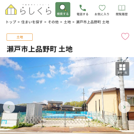
検索する
電話する
お気に入り
閲覧履歴
トップ
>
住まいを探す
>
その他
>
土地
>
瀬戸市上品野町 土地
土地
瀬戸市上品野町 土地