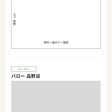
標高（m）
物件〜道のり〜施設
スーパー
バロー 品野店