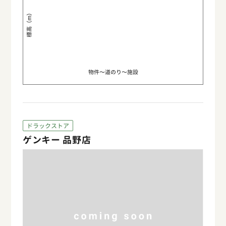
標高（m）
物件〜道のり〜施設
ドラックストア
ゲンキー 品野店