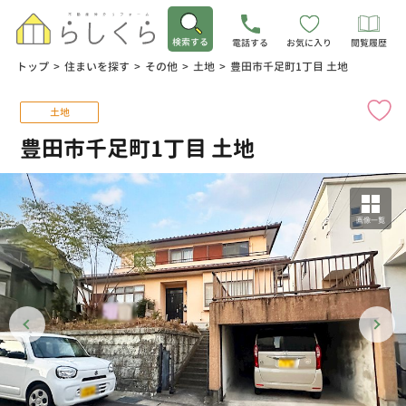
検索する
電話する
お気に入り
閲覧履歴
トップ
>
住まいを探す
>
その他
>
土地
>
豊田市千足町1丁目 土地
土地
豊田市千足町1丁目 土地