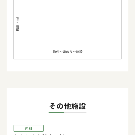
標高（m）
物件〜道のり〜施設
その他施設
内科