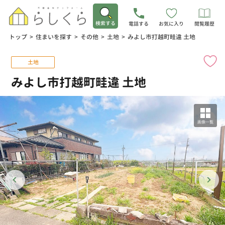
検索する
電話する
お気に入り
閲覧履歴
トップ
>
住まいを探す
>
その他
>
土地
>
みよし市打越町畦違 土地
土地
みよし市打越町畦違 土地