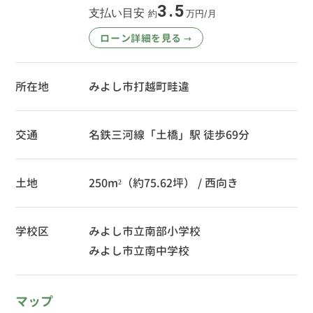
3.5
支払い目安
約
万円/月
ローン詳細を見る
→
所在地
みよし市打越町畦違
交通
名鉄三河線「土橋」駅 徒歩69分
土地
250m²（約75.62坪） / 西向き
学校区
みよし市立南部小学校
みよし市立南中学校
マップ