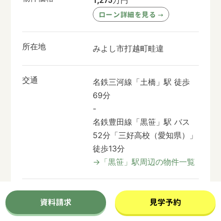
1,275
ローン詳細を見る
→
所在地
みよし市打越町畦違
交通
名鉄三河線「土橋」駅 徒歩
69分
-
名鉄豊田線「
黒笹
」駅 バス
52分「三好高校（愛知県）」
徒歩13分
→「黒笹」駅周辺の物件一覧
土地面積
250m²（約75.62坪）
資料請求
見学予約