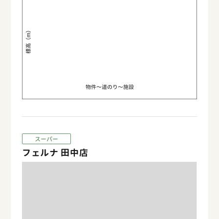
標高（m）
物件〜道のり〜施設
スーパー
フェルナ 田中店