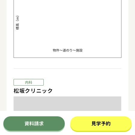
標高（m）
物件〜道のり〜施設
内科
松坂クリニック
資料請求
見学予約