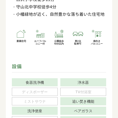
・守山北中学校徒歩4分
・小幡緑地が近く、自然豊かな落ち着いた住宅地
新築住宅
ルーフバル
公園徒歩
車2台
南向き
コニー付
10分以内
駐車可
バルコニー
設備
食器洗浄機
浄水器
ディスポーザー
TV付浴室
ミストサウナ
追い焚き機能
洗浄便座
ペアガラス