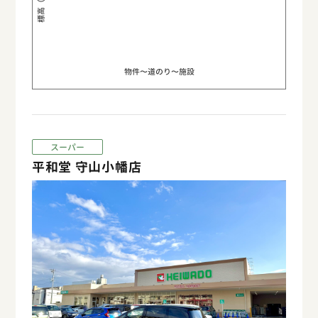
標高（m）
物件〜道のり〜施設
スーパー
平和堂 守山小幡店