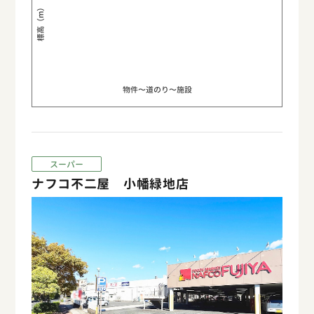
標高（m）
物件〜道のり〜施設
スーパー
ナフコ不二屋 小幡緑地店