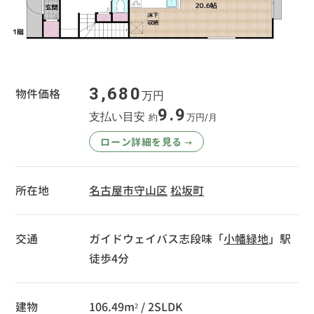
3,680
物件価格
万円
9.9
支払い目安
約
万円/月
ローン詳細を見る
→
所在地
名古屋市守山区
松坂町
交通
ガイドウェイバス志段味「
小幡緑地
」駅
徒歩4分
建物
106.49m² / 2SLDK