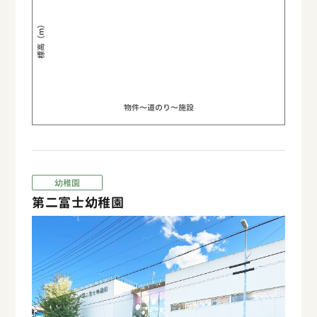
標高（m）
物件〜道のり〜施設
幼稚園
第二富士幼稚園